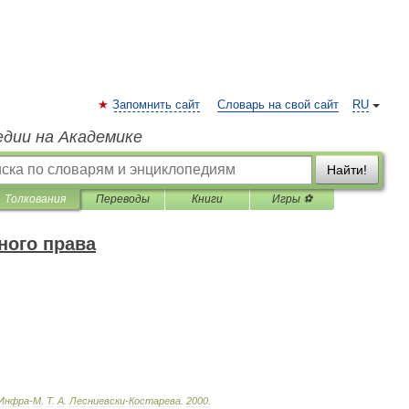
Запомнить сайт
Словарь на свой сайт
RU
едии на Академике
Найти!
Толкования
Переводы
Книги
Игры ⚽
ного права
Инфра
-
М
.
Т
.
А
.
Лесниевски
-
Костарева
.
2000
.