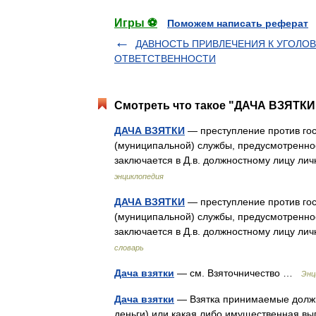
Игры ⚽
Поможем написать реферат
ДАВНОСТЬ ПРИВЛЕЧЕНИЯ К УГОЛО
ОТВЕТСТВЕННОСТИ
Смотреть что такое "ДАЧА ВЗЯТКИ"
ДАЧА ВЗЯТКИ
— преступление против гос
(муниципальной) службы, предусмотренное
заключается в Д.в. должностному лицу л
энциклопедия
ДАЧА ВЗЯТКИ
— преступление против гос
(муниципальной) службы, предусмотренное
заключается в Д.в. должностному лицу л
словарь
Дача взятки
— см. Взяточничество …
Энц
Дача взятки
— Взятка принимаемые должн
деньги) или какая либо имущественная вы