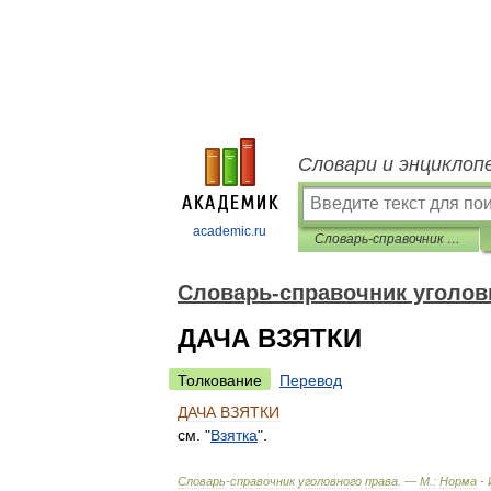
Словари и энциклоп
academic.ru
Словарь-справочник уголовного права
Словарь-справочник уголов
ДАЧА ВЗЯТКИ
Толкование
Перевод
ДАЧА
ВЗЯТКИ
см
. "
Взятка
".
Словарь
-
справочник
уголовного
права
. —
М
.
:
Норма
-