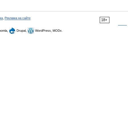
ка
,
Реклама на сайте
18+
omla,
Drupal,
WordPress, MODx.