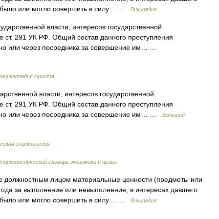
но было или могло совершить в силу… …
Википедия
ударственной власти, интересов государственной
 ст. 291 УК РФ. Общий состав данного преступления
ично или через посредника за совершение им… …
Энциклопедия юриста
арственной власти, интересов государственной
 ст. 291 УК РФ. Общий состав данного преступления
ично или через посредника за совершение им… …
Большой
еская энциклопедия
нциклопедический словарь экономики и права
 должностным лицом материальные ценности (предметы или
года за выполнение или невыполнение, в интересах давшего
но было или могло совершить в силу… …
Википедия