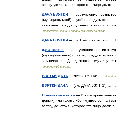
взятку, действия, которое это лицо долж
ДАЧА ВЗЯТКИ
— преступление против гос
(муниципальной) службы, предусмотренное
заключается в Д.в. должностному лицу л
Энциклопедический словарь экономики и права
ДАЧА ВЗЯТКИ
— см. Взяточничество …
дача взятки
— преступление против госуд
(муниципальной) службы, предусмотренное
заключается в Д.в. должностному лицу л
юридический словарь
ВЗЯТКИ ДАЧА
— ДАЧА ВЗЯТКИ …
Юридич
ВЗЯТКИ ДАЧА
— (см. ДАЧА ВЗЯТКИ) …
Э
Получение взятки
— Взятка принимаемые
деньги) или какая либо имущественная вы
взятку, действия, которое это лицо долж